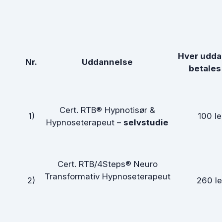
Hver udda
Nr.
Uddannelse
betales
Cert. RTB® Hypnotisør &
1)
100 le
Hypnoseterapeut –
selvstudie
Cert. RTB/4Steps® Neuro
Transformativ Hypnoseterapeut
2)
260 le