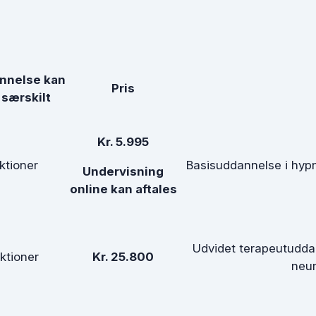
nnelse kan
Pris
 særskilt
Kr. 5.995
ktioner
Basisuddannelse i hypn
Undervisning
online kan aftales
Udvidet terapeutudda
ktioner
Kr. 25.800
neur