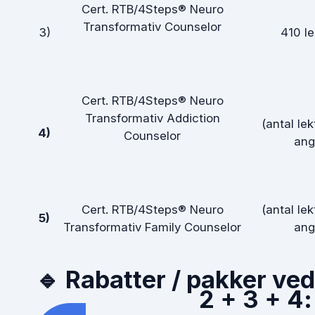
Cert. RTB/4Steps® Neuro
Transformativ Counselor
3)
410 le
Cert. RTB/4Steps® Neuro
Transformativ Addiction
(antal lek
4)
Counselor
ang
Cert. RTB/4Steps® Neuro
(antal lek
5)
Transformativ Family Counselor
ang
🔹 Rabatter / pakker ve
2 + 3 + 4: