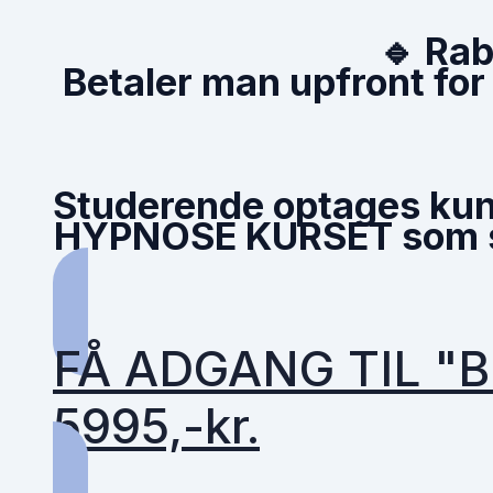
🔹 Rab
Betaler man
upfront
for
Studerende optages kun 
HYPNOSE KURSET som se
FÅ ADGANG TIL "BL
5995,-kr.