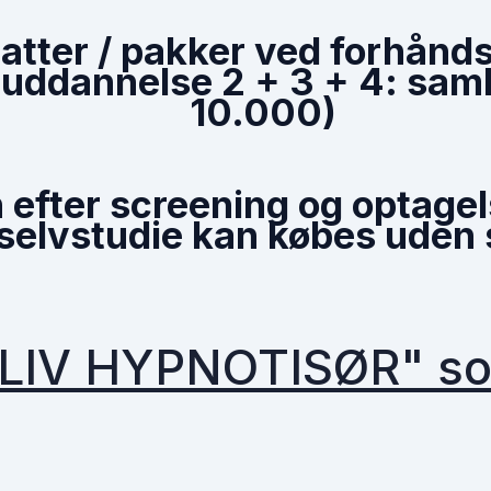
atter / pakker ved forhånd
 uddannelse 2 + 3 + 4: saml
10.000)
efter screening og optage
lvstudie kan købes uden 
IV HYPNOTISØR" som 