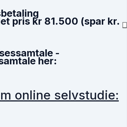
sbetaling
et pris
kr 81.500
(spar kr.
lsessamtale -
samtale her:
online selvstudie: