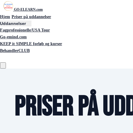
GO-ELEARN.com
Hjem
Priser på uddannelser
Uddannelser
Fagprofessionelle/USA Tour
Go-emind.com
KEEP it SIMPLE forløb og kurser
BehandlerCLUB
Priser på u