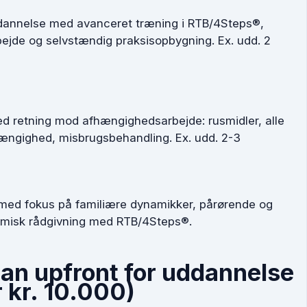
dannelse med avanceret træning i RTB/4Steps®,
rbejde og selvstændig praksisopbygning. Ex. udd. 2
 retning mod afhængighedsarbejde: rusmidler, alle
hængighed, misbrugsbehandling. Ex. udd. 2-3
med fokus på familiære dynamikker, pårørende og
emisk rådgivning med RTB/4Steps®.
man
upfront
for uddannelse
 kr. 10.000)