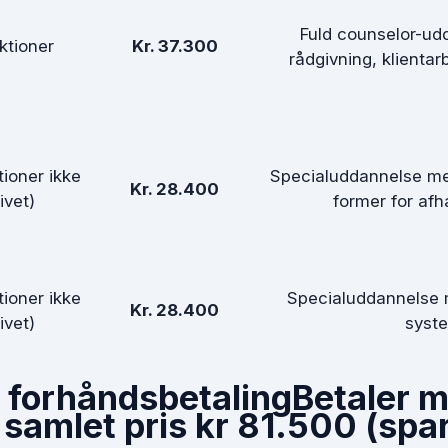
Fuld counselor-ud
ktioner
Kr. 37.300
rådgivning, klienta
tioner ikke
Specialuddannelse med
Kr. 28.400
ivet)
former for af
tioner ikke
Specialuddannelse 
Kr. 28.400
ivet)
syst
d forhåndsbetaling
Betaler 
 samlet pris
kr 81.500
(spar