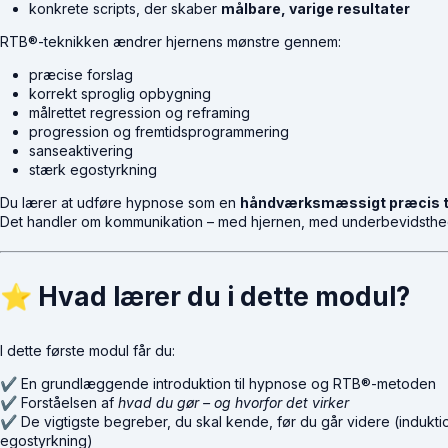
konkrete scripts, der skaber
målbare, varige resultater
RTB®-teknikken ændrer hjernens mønstre gennem:
præcise forslag
korrekt sproglig opbygning
målrettet regression og reframing
progression og fremtidsprogrammering
sanseaktivering
stærk egostyrkning
Du lærer at udføre hypnose som en
håndværksmæssigt præcis t
Det handler om kommunikation – med hjernen, med underbevidsthe
⭐
Hvad lærer du i dette modul?
I dette første modul får du:
✔ En grundlæggende introduktion til hypnose og RTB®-metoden
✔ Forståelsen af
hvad du gør – og hvorfor det virker
✔ De vigtigste begreber, du skal kende, før du går videre (indukti
egostyrkning)