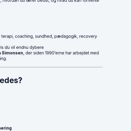
nd, hvordan du lærer bedst, og hvad du kan forvente
il terapi, coaching, sundhed, pædagogik, recovery
vis du vil endnu dybere
h Simonsen
, der siden 1990’erne har arbejdet med
ing.
ledes?
ering