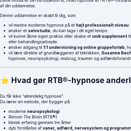
Dette modul er din introduktion til, hvad hypnose er i RTB®-forsta
af din uddannelse.
Denne uddannelse er skabt til dig, som:
vil mestre moderne hypnose på et
højt professionelt niveau
ønsker et
selvstudie
, du kan tage i dit eget tempo
vil kunne åbne egen praksis eller skabe et
unik supplement
t
eller behandlingsarbejde
ønsker adgang til
1:1 undervisning og online gruppeforløb
, h
vil lære direkte af grundlæggeren af teknikken,
Susanne Bec
hypnose, neuropsykologi, misbrug, traumer og adfærdsforandr
⭐
Hvad gør RTB®-hypnose ander
Du får ikke “almindelig hypnose”.
Du lærer en metode, der bygger på:
moderne
neuropsykologi
Retrain The Brain
(RTB®)
klinisk erfaring gennem tre årtier
dyb forståelse af
vaner, adfærd, nervesystem og programm