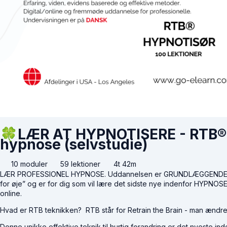
🍀LÆR AT HYPNOTISERE - RTB® 
hypnose (selvstudie)
10 moduler
59 lektioner
4t 42m
LÆR PROFESSIONEL HYPNOSE. Uddannelsen er GRUNDLÆGGENDE “at l
for øje” og er for dig som vil lære det sidste nye indenfor HYP
online.
Hvad er RTB teknikken? RTB står for Retrain the Brain - man ændr
Denne unikke effektive teknik til hurtig forandring er det nyeste in