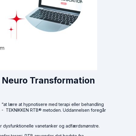
Neuro Transformation
ære at hypnotisere med terapi eller behandling
NOSE - TEKNIKKEN RTB® metoden. Uddannelsen foregår
er dysfunktionelle vanetanker og adfærdsmønstre.
denfor terapi. RTB anvender det bedste fra