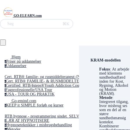
GO-ELEARN.com
Søg
⌘K
Hjem
KRAM-modellen
Priser på uddannelser
p
Uddannelser
u
Fokus
: At arbejde
med klientens
Cert. RTB® familie- og rusmiddelterapeut (Neuro Transformativ)
sundhedsadfærd
inden for Kost,
Cert. RTB® FAMILIE- & RUSMIDDELTERAPEUT Neuro-transformativ be
c
Rygning, Alkohol
Certified. RTB/4steps®Youth Addiction Counselor(USA)
c
og Motion
Fagprofessionelle/USA Tour
f
(KRAM).
USA - TOUR OG PRAKTIK
u
Metode
:
Go-emind.com
Integreret tilgang,
KEEP it SIMPLE forløb og kurser
hvor misbrug ses
k
som en del af en
større
RTB hypnose - programmering sindet. SELVSTUDIE med emnet GO'søvn
sundhedsmæssig
LÆR AT HYPNOTISERE
l
kontekst.
Hypnoseteknikker i misbrugsbehandling
Kombinerer
h
Metoder
sundhedsfremmen
m