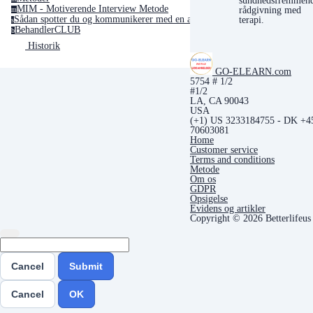
MIM - Motiverende Interview Metode
rådgivning med
m
terapi.
Sådan spotter du og kommunikerer med en afhængighedspersonlighed
s
BehandlerCLUB
b
Historik
GO-ELEARN.com
5754 # 1/2
#1/2
LA, CA 90043
USA
(+1) US 3233184755 - DK +4
70603081
Home
Customer service
Terms and conditions
Metode
Om os
GDPR
Opsigelse
Evidens og artikler
Copyright © 2026 Betterlifeu
Cancel
Submit
Cancel
OK