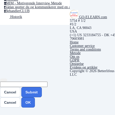
MIM - Motiverende Interview Metode
m
Sådan spotter du og kommunikerer med en afhængighedspersonlighed
s
BehandlerCLUB
b
GO-ELEARN.com
Historik
5754 # 1/2
#1/2
LA, CA 90043
USA
(+1) US 3233184755 - DK +4
70603081
Home
Customer service
Terms and conditions
Metode
Om os
GDPR
Opsigelse
Evidens og artikler
Copyright © 2026 Betterlifeus
LLC
Cancel
Submit
Cancel
OK