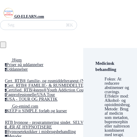
GO-ELEARN.com
Søg
⌘K
Hjem
Medicinsk
Priser på uddannelser
p
behandling
Uddannelser
u
Fokus: At
Cert. RTB® familie- og rusmiddelterapeut (Neuro Transformativ)
reducere
Cert. RTB® FAMILIE- & RUSMIDDELTERAPEUT Neuro-transformativ be
c
abstinenser og
Certified. RTB/4steps®Youth Addiction Counselor(USA)
c
cravings.
Fagprofessionelle/USA Tour
f
Effektiv mod:
USA - TOUR OG PRAKTIK
Alkohol- og
u
opioidmisbrug.
Go-emind.com
Metode: Brug
KEEP it SIMPLE forløb og kurser
k
af medicin
som metadon,
buprenorphin
RTB hypnose - programmering sindet. SELVSTUDIE med emnet GO'søvn
eller naltrexon
LÆR AT HYPNOTISERE
l
kombineret
Hypnoseteknikker i misbrugsbehandling
h
med terapi.
Metoder
m