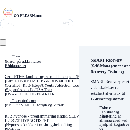
GO-ELEARN.com
Søg
⌘K
Hjem
SMART Recovery
Priser på uddannelser
p
(Self-Management an
Uddannelser
u
Recovery Training)
Cert. RTB® familie- og rusmiddelterapeut (Neuro Transformativ)
Cert. RTB® FAMILIE- & RUSMIDDELTERAPEUT Neuro-transformativ be
SMART Recovery er et
c
Certified. RTB/4steps®Youth Addiction Counselor(USA)
c
videnskabsbaseret,
Fagprofessionelle/USA Tour
f
sekulært alternativ til
USA - TOUR OG PRAKTIK
u
12-trinsprogrammer.
Go-emind.com
KEEP it SIMPLE forløb og kurser
k
Fokus
:
Selvstændig
håndtering af
RTB hypnose - programmering sindet. SELVSTUDIE med emnet GO'søvn
afhængighed ved
LÆR AT HYPNOTISERE
l
hjælp af kognitive
Hypnoseteknikker i misbrugsbehandling
h
og
Metoder
m