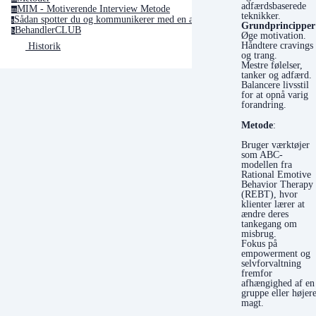
adfærdsbaserede
MIM - Motiverende Interview Metode
m
teknikker.
Sådan spotter du og kommunikerer med en afhængighedspersonlighed
s
Grundprincipper
BehandlerCLUB
b
Øge motivation.
Håndtere cravings
Historik
og trang.
Mestre følelser,
tanker og adfærd.
Balancere livsstil
for at opnå varig
forandring.
Metode
:
Bruger værktøjer
som ABC-
modellen fra
Rational Emotive
Behavior Therapy
(REBT), hvor
klienter lærer at
ændre deres
tankegang om
misbrug.
Fokus på
empowerment og
selvforvaltning
fremfor
afhængighed af en
gruppe eller højer
magt.